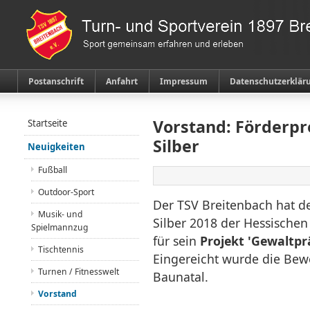
Postanschrift
Anfahrt
Impressum
Datenschutzerklär
Vorstand: Förderpre
Startseite
Silber
Neuigkeiten
Fußball
Outdoor-Sport
Der TSV Breitenbach hat de
Musik- und
Silber 2018 der Hessische
Spielmannzug
für sein
Projekt 'Gewaltpr
Tischtennis
Eingereicht wurde die Bew
Turnen / Fitnesswelt
Baunatal.
Vorstand