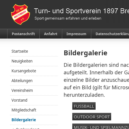
Postanschrift
Anfahrt
Impressum
Datenschutzerklär
Bildergalerie
Startseite
Neuigkeiten
Die Bildergalerien sind na
Kursangebote
aufgeteilt. Innerhalb der G
einzelne Bilder anzuschau
Abteilungen
auf ein Bild (gilt für Micros
Vereinsheim
herunterzuladen.
Vorstand
FUSSBALL
Mitgliedschaft
OUTDOOR SPORT
Bildergalerie
MUSIK- UND SPIELMANNZ