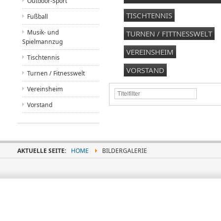
Outdoor-Sport
TISCHTENNIS
Fußball
Musik- und
TURNEN / FITTNESSWELT
Spielmannzug
VEREINSHEIM
Tischtennis
VORSTAND
Turnen / Fitnesswelt
Vereinsheim
Titelfilter
Vorstand
AKTUELLE SEITE:
HOME
BILDERGALERIE