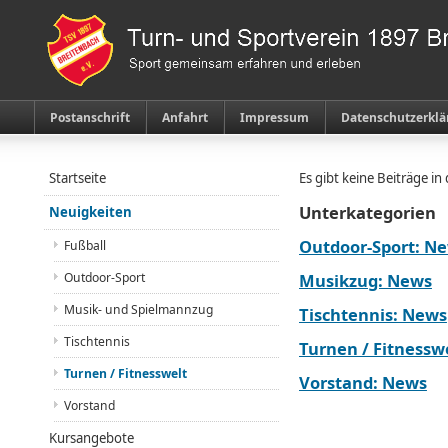
Postanschrift
Anfahrt
Impressum
Datenschutzerklä
Startseite
Es gibt keine Beiträge i
Unterkategorien
Neuigkeiten
Outdoor-Sport: N
Fußball
Outdoor-Sport
Musikzug: News
Musik- und Spielmannzug
Tischtennis: News
Tischtennis
Turnen / Fitnessw
Turnen / Fitnesswelt
Vorstand: News
Vorstand
Kursangebote